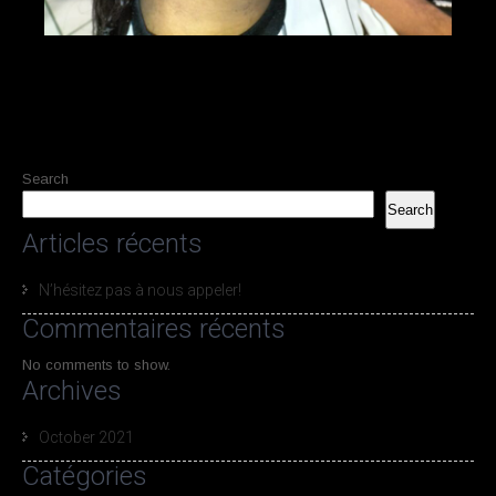
Search
Search
Articles récents
N’hésitez pas à nous appeler!
Commentaires récents
No comments to show.
Archives
October 2021
Catégories